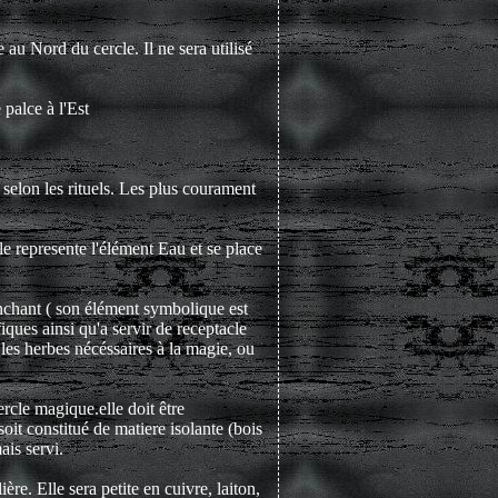
ce au Nord du cercle. Il ne sera utilisé
 palce à l'Est
s selon les rituels. Les plus courament
elle represente l'élément Eau et se place
anchant ( son élément symbolique est
fiques ainsi qu'a servir de receptacle
les herbes nécéssaires à la magie, ou
ercle magique.elle doit être
oit constitué de matiere isolante (bois
ais servi.
ère. Elle sera petite en cuivre, laiton,