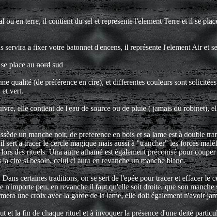
tal ou en terre, il contient du sel et represente l'element Terre et il se pla
ervira a fixer votre batonnet d'encens, il représente l'element Air et se
t se place au
nord
sud
ne qualité (de préférence en cire), et differentes couleurs sont solicitée
 et vert.
cuivre, elle contient de l'eau de source ou de pluie ( jamais du robinet), 
ossède un manche noir, de preference en bois et sa lame est à double tr
. il sert a tracer le cercle magique mais aussi à "trancher" les forces malé
lors des rituels. Una autre athamé est également préconisé pour couper 
la cire si besoin, celui ci aura en revanche un manche blanc.
Dans certaines traditions, on se sert de l'epée pour tracer et effacer le c
e n'importe peu, en revanche il faut qu'elle soit droite, que son manche s
rmera une croix avec la garde de la lame, elle doit également n'avoir jam
 et la fin de chaque rituel et à invoquer la présence d'une deité particuli