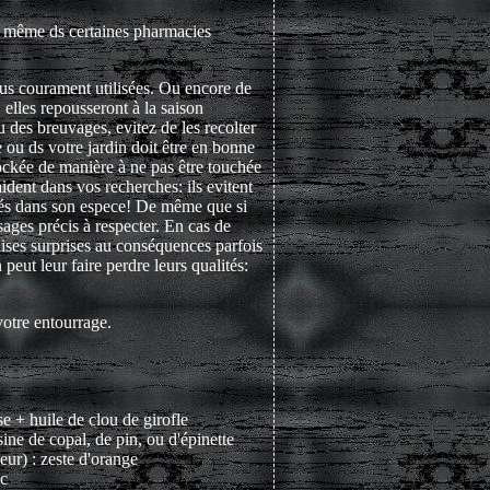
ire même ds certaines pharmacies
plus courament utilisées. Ou encore de
 elles repousseront à la saison
u des breuvages, evitez de les recolter
e ou ds votre jardin doit être en bonne
tockée de manière à ne pas être touchée
aident dans vos recherches: ils evitent
riétés dans son espece! De même que si
sages précis à respecter. En cas de
aises surprises au conséquences parfois
peut leur faire perdre leurs qualités:
 votre entourrage.
ose + huile de clou de girofle
sine de copal, de pin, ou d'épinette
leur) : zeste d'orange
ac