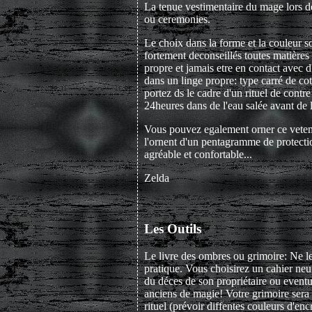
La tenue vestimentaire du mage lors des
ou ceremonies.
Le choix dans la forme et la couleur so
fortement deconseillés toutes matières 
propre et jamais etre en contact avec d
dans un linge propre: type carré de co
portez ds le cadre d'un rituel de cont
24heures dans de l'eau salée avant de 
Vous pouvez egalement orner ce veteme
l'ornent d'un pentagramme de protection 
agréable et confortable...
Zelda
Les Outils
Le livre des ombres ou grimoire: Ne le c
pratique. Vous choisirez un cahier neuf,
du déces de son propriétaire ou eventue
anciens de magie! Votre grimoire sera 
rituel (prévoir diffentes couleurs d'encr