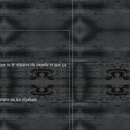
 que tu te sépares du monde et que ça
omper en les répétant.