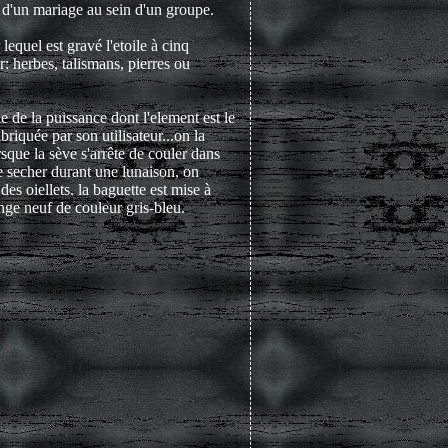
s d'un mariage au sein d'un groupe.
lequel est gravé l'etoile à cinq
: herbes, talismans, pierres ou
le de la puissance dont l'element est le
briquée par son utilisateur...on la
rsque la sève s'arrête de couler dans
sse secher durant une lunaison, on
es oiellets. la baguette est mise à
nge neuf de couleur gris-bleu.