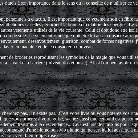
 rituels à son importance dans le sens ou il conseillé de n'utiliser ce v
nt personnels à chacun. Il est important que ce vetement soit en fibre na
synthetiques car elles perturbent la bonne circulation des energies. Le 
'autres vetements utilisés ds la vie courante. Celui ci doit donc etre iso
ton ou de soie. Le vetement rituelique doit etre lui aussi consacré aux q
re envoutement, desenvoutement, guerison, combat de forces négatives: j'
la laver en machine et de le consacrer à nouveau.
nt de broderies reproduisant les symboles de la magie que vous utilise
a l'avant et à l'arriere ( niveau dos et buste). Ainsi l'on peut avoir un v
herchez pas, il n'existe pas...C'est votre livre où vous noterez vos ritue
 que vous ornerez à votre guise, sachez aussi que cet outil est personnel..
llement transmis à la descendance... Cela est une des raisons pour laque
accompagné d'une plume ou stylo plume qui ne servira lui aussi qu'à note
e: noir, vert, bleu rouge, rose)