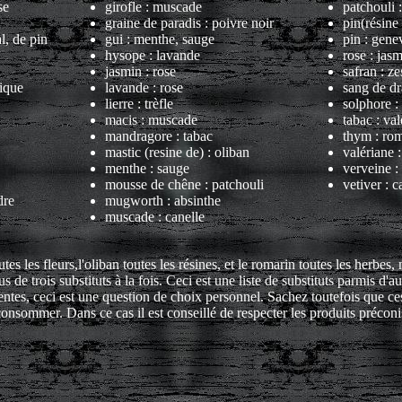
se
girofle : muscade
patchouli 
graine de paradis : poivre noir
pin(résine
l, de pin
gui : menthe, sauge
pin : genev
hysope : lavande
rose : jas
jasmin : rose
safran : z
ique
lavande : rose
sang de dr
lierre : trèfle
solphore :
macis : muscade
tabac : va
mandragore : tabac
thym : ro
mastic (resine de) : oliban
valériane 
menthe : sauge
verveine : 
mousse de chêne : patchouli
vetiver : 
dre
mugworth : absinthe
muscade : canelle
es les fleurs,l'oliban toutes les résines, et le romarin toutes les herbes, 
us de trois substituts à la fois. Ceci est une liste de substituts parmis d'a
entes, ceci est une question de choix personnel. Sachez toutefois que ces
consommer. Dans ce cas il est conseillé de respecter les produits préconi