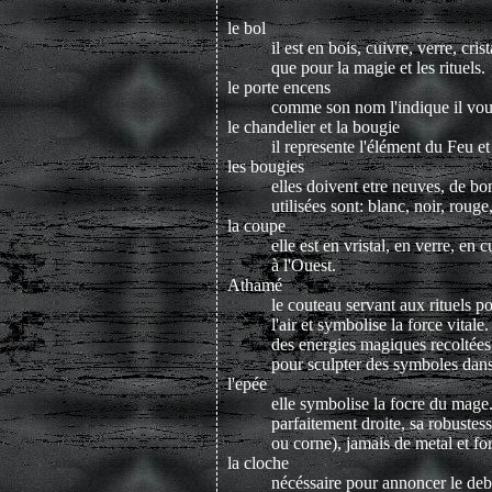
le bol
il est en bois, cuivre, verre, cris
que pour la magie et les rituels.
le porte encens
comme son nom l'indique il vous s
le chandelier et la bougie
il represente l'élément du Feu e
les bougies
elles doivent etre neuves, de bon
utilisées sont: blanc, noir, rouge,
la coupe
elle est en vristal, en verre, en 
à l'Ouest.
Athamé
le couteau servant aux rituels p
l'air et symbolise la force vitale
des energies magiques recoltées 
pour sculpter des symboles dans 
l'epée
elle symbolise la focre du mage. 
parfaitement droite, sa robustess
ou corne), jamais de metal et fo
la cloche
nécéssaire pour annoncer le debut