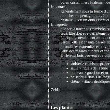
ou en cristal. Il est également
le pentacle
généralement sous la forme d'un d
branches ou pentagramme. Lors de
cristaux. C'est un outil essentiel
la baguette
elle sert à tracer des symboles su
feu). Elle doit être parfaitement 
fabrique generalement au mois de 
l'arbre. elle est ensuite passée 
arrondit ses extremités et on y 
l'abri des regards curieux et co
Différents bois peuvent être utili
sorbier > rituels de protec
saule > rituels de la lune
bouleau > guerison et ma
noisetier > rituels de mag
chêne > rituels druidiques
Zelda
Les plantes