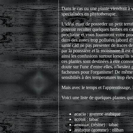
Dans le cas ou une plante viendrait à v
specialisées en phytotherapie.
L'idéal etant de posseder un petit terr
pouvoir recolter quelques herbes en cam
prochaine et vous fourniront votre proc
dans des zones trop polluées (abord d'u
santé càd ne pas presenter de traces d
par la poussière et la moisissure.Il est
ainsi les confusions surtout lorsqu'ils
ces plantes sont destinées à etre conso
doute sur l'une d'entre elles, n'hesit
facheuses pour l'organisme! De même que
sensibiliés à des temperatures trop éle
Mais avec le temps et l'apprentissage, l
Voici une liste de quelques plantes qui
acacia : gomme arabique
aconit : tabac
amoniac (résine) : tabac
arabique (gomme) : oliban