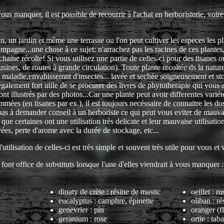
ous manquer, il est possible de recourrir à l'achat en herboristerie, vo
ain, un jardin et même une terrasse ou l'on peut cultiver les especes les 
pagne...une chose à ce sujet: n'arrachez pas les racines de ces plantes,
haine récolte! Si vous utilisez une partie de celles-ci pour des tisanes o
sines, de routes à grande circulation). Toute plante recoltée ds la natur
e maladie,envahissemnt d'insectes... lavée et sechée soigneusement et s
 également fort utile de se procurer des livres de phytotherapie qui vous 
 sont illustrés par des photos...Car une plante peut avoir differentes va
mmées (en tisanes par ex.), il est toujours necéssaire de connaitre les do
ez pas à demander conseil à un herboriste ce qui peut vous eviter de mauv
 certaines ont une utilisation très delicate et leur mauvaise utilisation 
vées, perte d'arome avec la durée de stockage, etc...
'utilisation de celles-ci est très simple et souvent très utile pour vous et
 font office de substituts lorsque l'une d'elles viendrait à vous manquer :
dinaty de crète : résine de mastic
oeillet : r
eucalyptus : camphre, épinette
oliban : ré
genevrier : pin
oranger (f
geranium : rose
ortie : tab