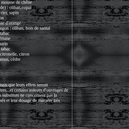
: mousse de chêne
 de) : oliban,copal
rier, sapin
min
este d'orange
agon : oliban, bois de santal
 tabac
lériane
marin
: tabac
citronelle, citron
camus, cèdre
mais que leurs effets seront
utres...et certains auteurs d'ouvrages de
 substituts ne concernent pas la
sés et leur dosage de manière très