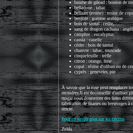
baume de gilead : bouton de ro
belladone : tabac
bellium (resine) : resine de copa
benjoin : gomme arabique
bois de santal : cedre,
sang de dragon cachana : angél
camphre : eucalyptus
cassia : canelle
cèdre : bois de santal
chanvre : tabac, muscade
cinquefeuille : trèfle
citron : orange, lime
copal : résine d'oliban ou de ce
cyprès : genevrier, pin
À savoir que la rose peut remplacer tout
moindres.Il est deconseillé d'utiliser pl
magie vous donneront des listes différ
fabrication de tisanes ou breuvages à 
stricte.
Pour en savoir plus sur les encens
Zelda