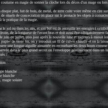
 de coutume en magie de sonner la cloche lors du déces d'un mage ou lor
isque plat, fait de bois, de metal, de terre cuite voire même en cire sur 
 rituels de concecration on place sur le pentacle les objets à consacrer
 à la pratique de la magie.
r le sol ou dans les airs, et son but est de receuillir les energies ( symbo
droite, de la longueur de l'avant bras et doit aussi être olbigatoirement fa
juin ou juillet, trois jour après la nouvelle lune et toujours à minuit lo
au papier de verre fin, on y introduit un fil de cuivre chauffé et on la lai
insere une longue aiguille aimantée en recourbant les deux bouts comme d
nservée dans le plus grand secret on l'enveloppe généralement dans un li
sés :
tion
gie blanche
ie blanche
, magie solaire