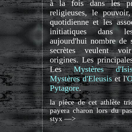
à la fois dans les pr
religieuses, le pouvoir
quotidienne et les asso
initiatiques dans les
aujourd'hui nombre de s
secrètes veulent voi
origines. Les principale
Les
Mystères d'Isi
Mystères d'Eleusis
et l'
O
Pytagore
.
la pièce de cet athlète tr
payera charon lors du pa
styx —>