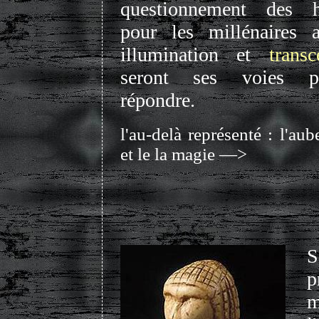
questionnement des 
pour les millénaires a
illumination
et
trans
seront ses voies 
répondre.
l'au-delà représenté : l'aube
et le la magie —>
S
p
m