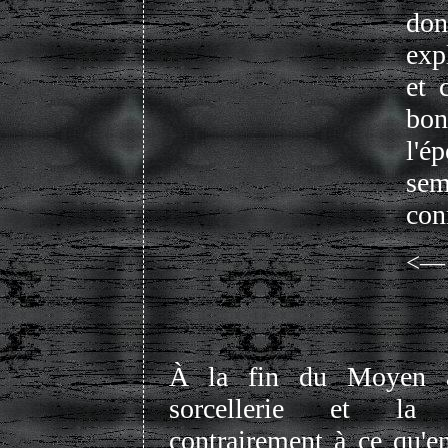
do
exp
et 
bon
l'é
se
con
<— s
À la fin du Moyen â
sorcellerie et la
contrairement à ce qu'e