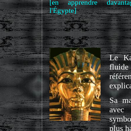
[en apprendre davant
l'Égypte]
Le Ka
fluide
référ
explic
Sa man
avec 
symbol
plus ha