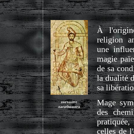
À l'origi
religion a
une influ
magie païe
de sa cond
la dualité
sa libératio
Mage symb
zoroastre
zarathoustra
des chemin
pratiquée,
celles de l