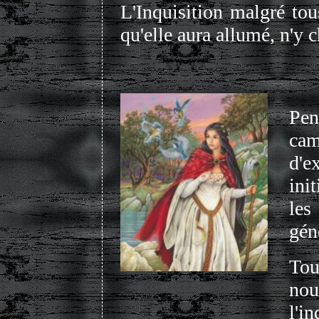
L'Inquisition malgré tou
qu'elle aura allumé, n'y 
Pe
cam
d'e
ini
les
géné
Tou
no
l'i