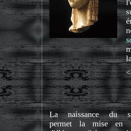
l
s
é
n
s
m
l
<
La naissance du s
permet la mise en re