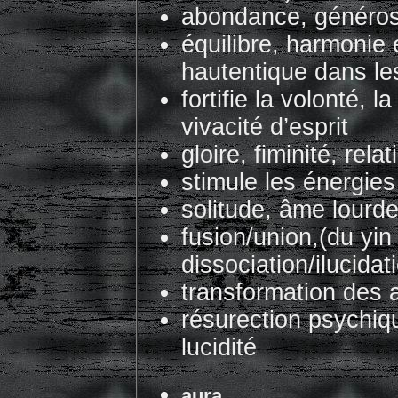
abondance, généros
équilibre, harmonie
hautentique dans les
fortifie la volonté, l
vivacité d’esprit
gloire, fiminité, relat
stimule les énergie
solitude, âme lourd
fusion/union,(du yin
dissociation/ilucidat
transformation des 
résurection psychiq
lucidité
aura