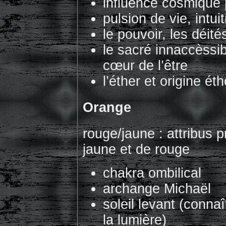
influence cosmique 
pulsion de vie, intui
le pouvoir, les déité
le sacré innaccèssi
cœur de l’être
l’éther et origine ét
Orange
rouge/jaune : attribus p
jaune et de rouge
chakra ombilical
archange Michaël
soleil levant (connaî
la lumière)