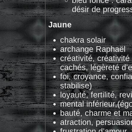
bleu foncé : carac
désir de progres
Jaune
chakra solair
archange Raphaël
créativité, créativité
cachés, légèreté d’e
foi, croyance, confi
stabilise)
loyauté, fertilité, rev
mental inférieur,(égo
bauté, charme et m
atraction, persuasio
frustration d’amour,