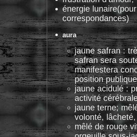
énergie lunaire(pou
correspondances)
aura
jaune safran : trè
safran sera soute
manifestera conc
position publique
jaune acidulé : 
activité cérébral
jaune terne; mêlé
volonté, lâcheté
mêlé de rouge vif
orgeuille sous-ja