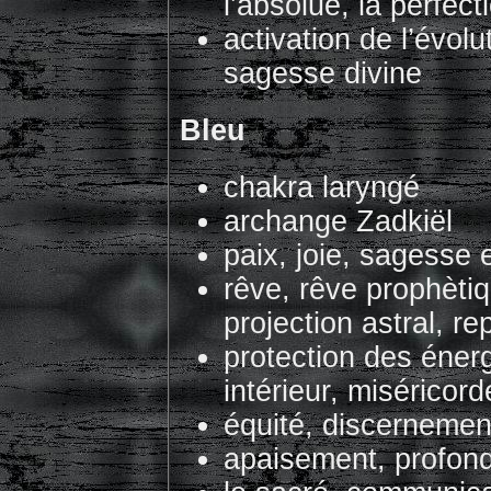
l’absolue, la perfect
activation de l’évolu
sagesse divine
Bleu
chakra laryngé
archange Zadkiël
paix, joie, sagesse e
rêve, rêve prophètiq
projection astral, re
protection des éner
intérieur, miséricord
équité, discernemen
apaisement, profon