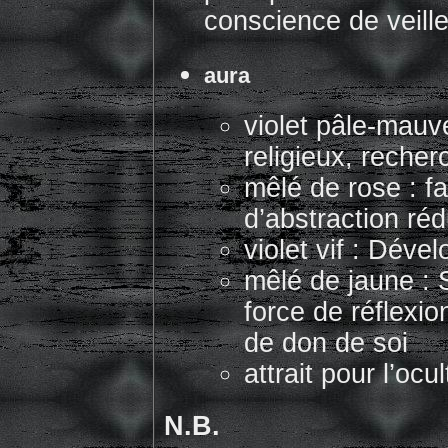
conscience de veill
aura
violet pâle-mauve
religieux, recher
mêlé de rose : f
d’abstraction réd
violet vif : Déve
mêlé de jaune : S
force de réflexio
de don de soi
attrait pour l’ocu
N.B.