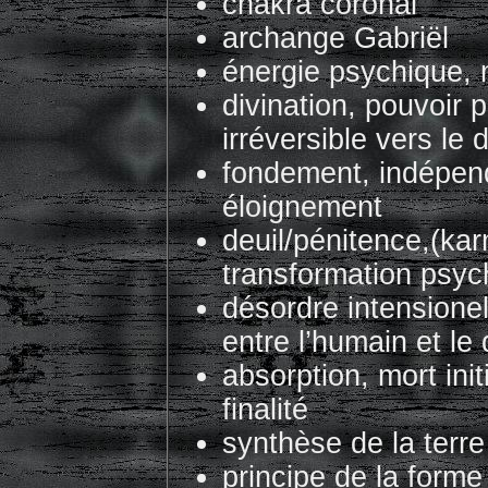
chakra coronal
archange Gabriël
énergie psychique, m
divination, pouvoir
irréversible vers le 
fondement, indépend
éloignement
deuil/pénitence,(ka
transformation psyc
désordre intensione
entre l’humain et le 
absorption, mort ini
finalité
synthèse de la terre
principe de la forme 