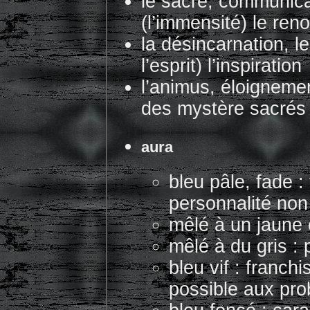
le sacré, communica
(l’immensité) le re
la désincarnation, l
l’esprit) l’inspiration
l’animus, éloigneme
des mystère sacrés
aura
bleu pâle, fade :
personnalité non 
mêlé à un jaune 
mêlé à du gris :
bleu vif : franch
possible aux pr