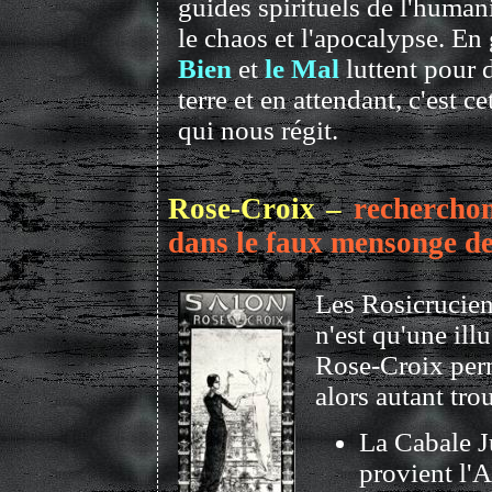
guides spirituels de l'human
le chaos et l'apocalypse. En
Bien
et
le Mal
luttent pour 
terre et en attendant, c'est ce
qui nous régit.
Rose-Croix –
recherchon
dans le faux mensonge de
Les Rosicrucien
n'est qu'une ill
Rose-Croix perme
alors autant tro
La Cabale J
provient l'