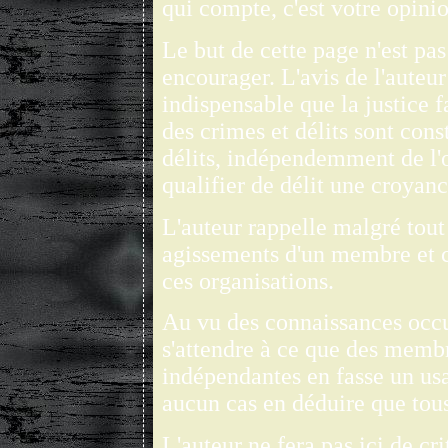
qui compte, c'est votre opini
Le but de cette page n'est pas
encourager. L'avis de l'auteur 
indispensable que la justice 
des crimes et délits sont const
délits, indépendemment de l'
qualifier de délit une croyan
L'auteur rappelle malgré tout q
agissements d'un membre et 
ces organisations.
Au vu des connaissances occul
s'attendre à ce que des membr
indépendantes en fasse un usa
aucun cas en déduire que tou
L'auteur ne fera pas ici de cr