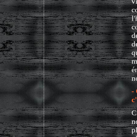
v
c
l
c
d
d
q
m
é
n
-
c
C
n
p