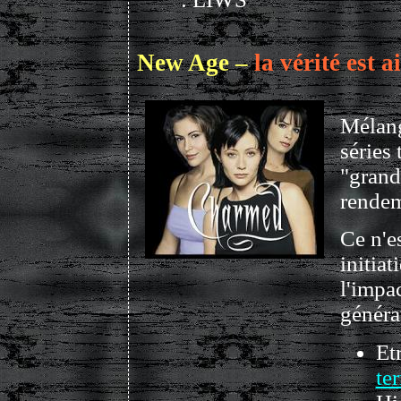
New Age –
la vérité est a
Mélang
séries 
"grand
rendem
Ce n'es
initiat
l'impac
généra
Et
te