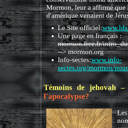
Mormon, leur a affirmé que l
d'amérique venaient de Jéru
Le Site officiel:
www.lds.
Une page en français :
mormon.free.fr/intro_
--> mormon.org
Info-sectes:
www.info-
sectes.org/mormon/pou
Témoins de jehovah 
l'apocalypse?
Les
nom