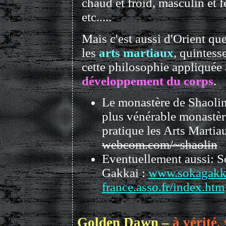
chaud et froid, masculin et 
etc.....
Mais c'est aussi d'Orient qu
les
arts martiaux
, quintess
cette philosophie appliquée
développement du corps
.
Le monastère de Shaolin 
plus vénérable monastèr
pratique les Arts Martia
webcom.com/~shaolin
Eventuellement aussi: 
Gakkai :
www.sokagakk
france.asso.fr/index.htm
Golden Dawn –
à vérité,