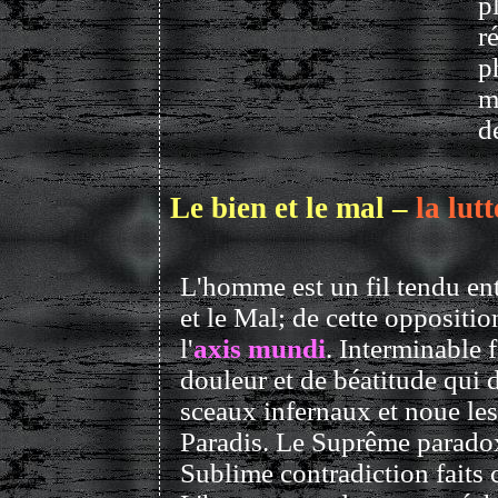
p
r
p
m
d
Le bien et le mal –
la lut
L'homme est un fil tendu ent
et le Mal; de cette oppositio
l'
axis mundi
. Interminable f
douleur et de béatitude qui 
sceaux infernaux et noue les
Paradis. Le Suprême paradox
Sublime contradiction faits c