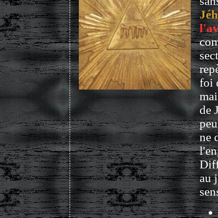
san
Jé
l'a
com
sec
repè
foi
mai
de 
peu
ne 
l'e
Dif
au 
sens