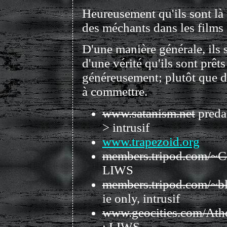
Heureusement qu'ils sont là 
des méchants dans les films
D'une manière générale, ils 
d'une vérité qu'ils sont prêts
généreusement; plutôt que 
à commettre.
www.satanism.net
preda
> intrusif
www.trapezoid.org
members.tripod.com/~Car
LIWS
members.tripod.com/~bl
ie only, intrusif
www.geocities.com/Ath
: LIWS