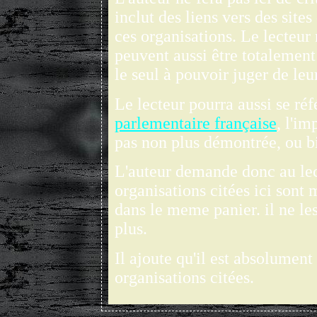
inclut des liens vers des site
ces organisations. Le lecteur
peuvent aussi être totalement 
le seul à pouvoir juger de leu
Le lecteur pourra aussi se ré
parlementaire française
, l'im
pas non plus démontrée, ou b
L'auteur demande donc au lec
organisations citées ici sont
dans le meme panier. il ne les
plus.
Il ajoute qu'il est absolument
organisations citées.