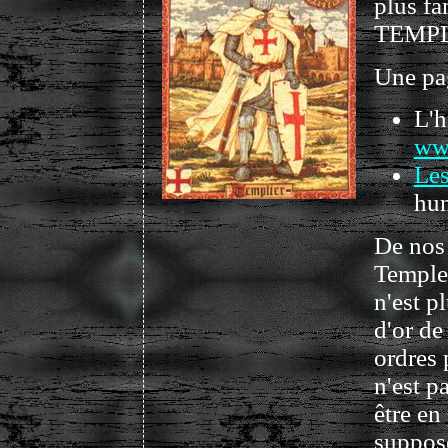
plus f
TEMPL
Une pag
L'h
www
Les
hum
De nos 
Temple.
n'est pl
d'or de
ordres 
n'est p
être en
supposé