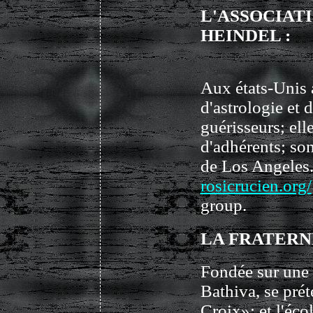
L'ASSOCIAT
HEINDEL :
Aux états-Unis
d'astrologie et 
guérisseurs; ell
d'adhérents; son
de Los Angeles. 
rosicrucien.org/
group.
LA FRATERNI
Fondée sur une
Bathiva, se prét
Croix»; et l'éco