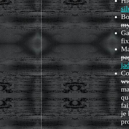
Hi
si
Bo
my
Ga
fi
Ma
pa
ja
Co
ww
ma
qu
fa
je
pr