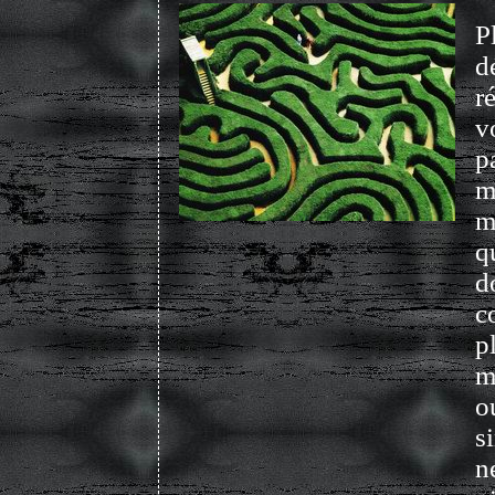
P
d
r
v
p
m
m
q
d
c
p
m
o
s
n