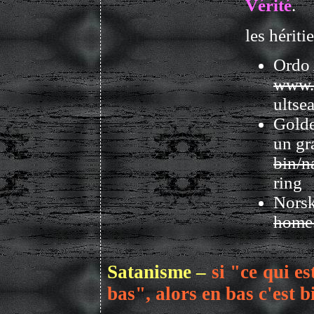
Vérité
.
les hérit
Ordo 
www.t
ultse
Golde
un gr
bin/n
ring
Norsk
home.
Satanisme –
si "ce qui e
bas", alors en bas c'est b