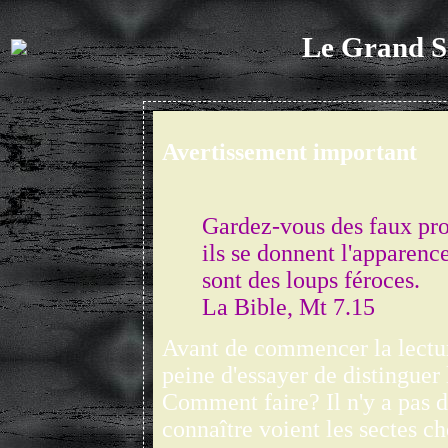
Le Grand Se
Avertissement important
Gardez-vous des faux pro
ils se donnent l'apparenc
sont des loups féroces.
La Bible, Mt 7.15
Avant de commencer la lectur
peine d'essayer de distinguer
Comment faire? Il n'y a pas d
connaître voient les sectes ch