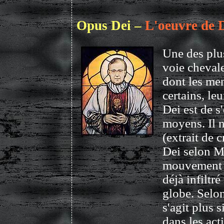
Opus Dei –
L'oeuvre de 
Une des plu
voie cheval
dont les mem
certains, le
Dei est de s
moyens. Il n
(extrait de 
Dei selon M
mouvement e
déjà infiltr
globe. Selo
s'agit plus 
dans les act