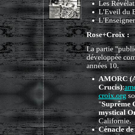
Les Révélat
L'Eveil du
L'Enseignem
Rose+Croix :
La partie "publi
développée comm
années 10.
AMORC (An
Crucis)
:
amo
croix.org
so
"
Suprême G
mystical O
Californie.
Cénacle de