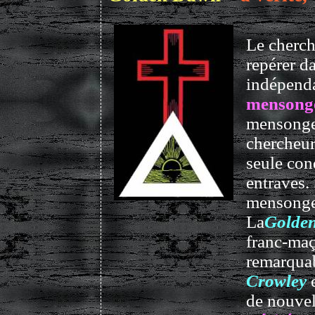
Le cherch
repérer d
indépend
mensong
mensonge
chercheur 
seule cond
entraves.
mensonges
La
Golde
franc-maç
remarquab
Crowley
e
de nouve