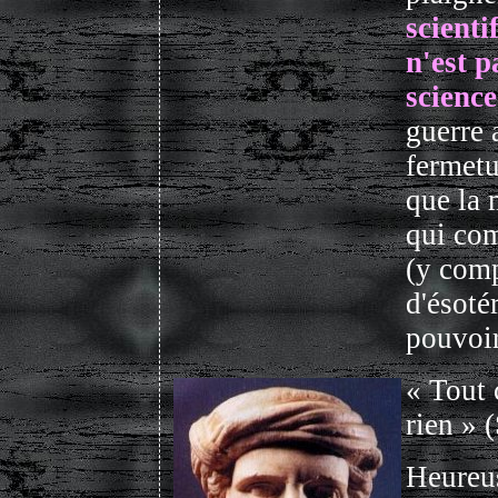
scienti
n'est 
science
guerre 
fermetu
que la 
qui com
(y comp
d'ésoté
pouvoi
« Tout c
rien » 
Heureus