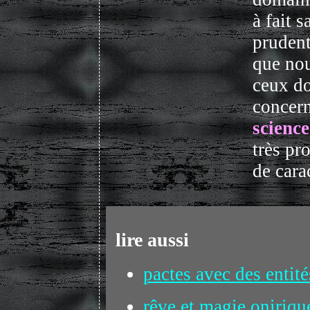
à fait s
prudent
que no
ceux do
concern
science
très pr
de cara
lire aussi
pactes avec des entité
rêve et magie oniriqu