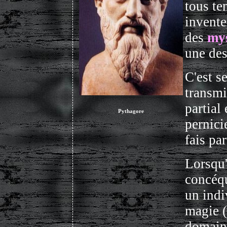
tous te
invente
des
mys
une des
C'est s
transmi
partial
Pythagore
pernic
fais pa
Lorsqu'
concéqu
un indi
magie (
domaine