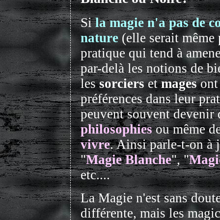
Si
la magie n'a pas de c
nature
(elle serait même 
pratique qui tend à amene
par-delà les notions de bi
les
sorciers
et
mages
ont 
préférences dans leur prat
peuvent souvent devenir 
philosophies
ou même d
vivre
. Ainsi parle-t-on à j
"
Magie Blanche
", "
Magi
etc....
La Magie n'est sans dout
différente, mais les magic