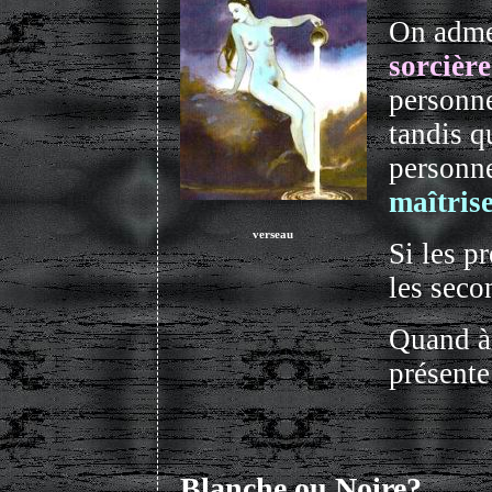
On adme
sorcière
personn
tandis 
personne
maîtris
verseau
Si les p
les seco
Quand à
présente
Blanche ou Noire?