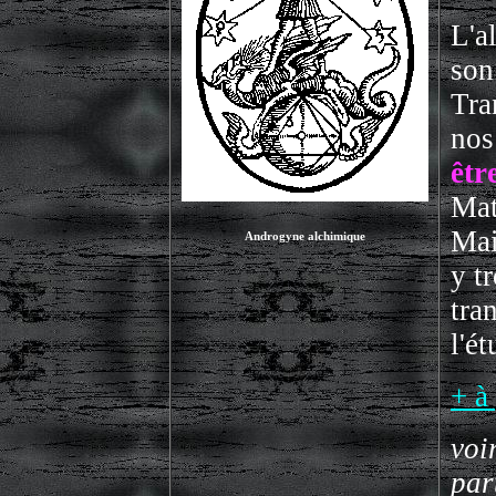
L'a
son
Tra
no
êtr
Mat
Mai
Androgyne alchimique
y t
tra
l'é
+ à
voi
par