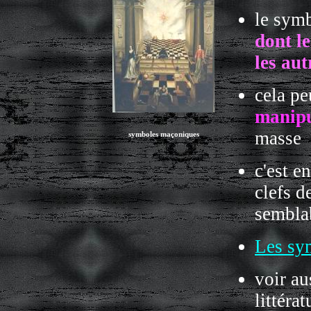
le sym
dont l
les aut
cela pe
manipu
masse
symboles maçoniques
c'est e
clefs d
sembla
Les sy
voir au
littérat