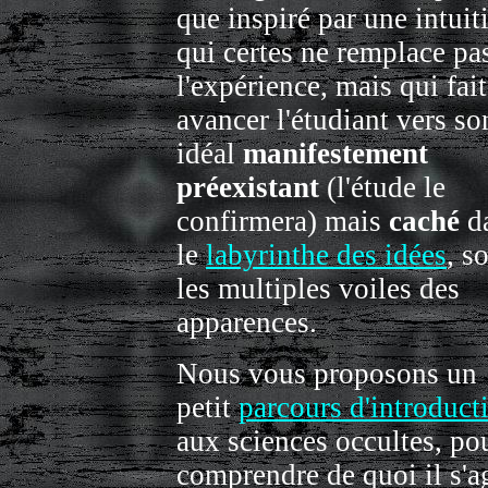
que inspiré par une intuit
qui certes ne remplace pa
l'expérience, mais qui fait
avancer l'étudiant vers so
idéal
manifestement
préexistant
(l'étude le
confirmera) mais
caché
d
le
labyrinthe des idées
, s
les multiples voiles des
apparences.
Nous vous proposons un
petit
parcours d'introduct
aux sciences occultes, po
comprendre de quoi il s'a