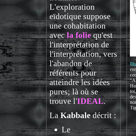
L'exploration
eïdotique suppose
une cohabitation
avec
la folie
qu'est
l'interprétation de
l'interprétation, vers
l'abandon de
Ill
ent
référents pour
con
atteindre les idées
"Ad
Has
pures; là où se
toi
des
trouve l'
IDEAL
.
nom
Tig
La
Kabbale
décrit :
Le