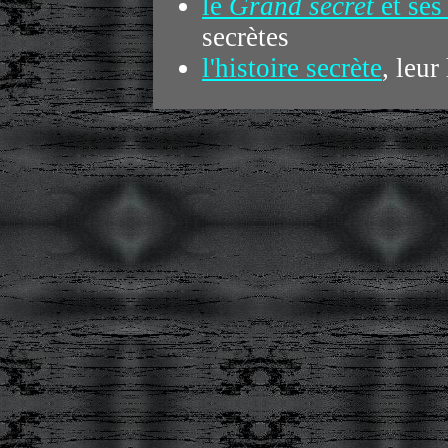
le
Grand secret
et ses
secrètes
l'histoire secrète
, leur