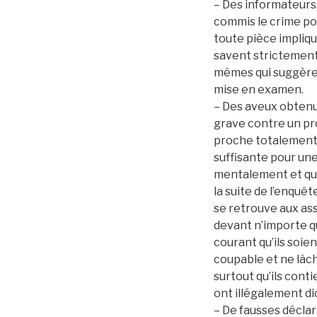
– Des informateurs,
commis le crime pou
toute pièce impliqua
savent strictement r
mêmes qui suggèren
mise en examen.
– Des aveux obtenus
grave contre un pro
proche totalement i
suffisante pour une
mentalement et qui
la suite de l’enquêt
se retrouve aux ass
devant n’importe qu
courant qu’ils soie
coupable et ne lâc
surtout qu’ils cont
ont illégalement d
– De fausses déclar