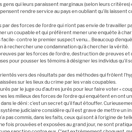
s gens qui leurs paraissent marginaux (selon leurs critères) 
 pensent rendre service au pays en oubliant qu’ils laissent c
par des forces de l’ordre qui n’ont pas envie de travailler p
er un coupable et qui préfèrent mener une enquête à charge
s facile- contre le premier suspect venu… Beaucoup d’enquê
in à rechercher une condamnation qu’à chercher la vérité.
preuves par les forces de l’ordre, destruction de preuves et 
s pour pousser les témoins à désigner les individus qu’il s
rientés vers des résultats par des méthodes qui frôlent l’hy
aissées sur les lieux du crime par les vrais coupables.
jurés par le juge ou d’autres jurés pour leur faire voter « cou
es les milieux des forces de l’ordre qui enquêtent en ont u
 dans le déni : c’est un secret qu’il faut étouffer. Curieuseme
e système judiciaire considère qu’il est grave de mettre un 
n’a pas commis, dans les faits, ceux qui sont à l’origine de tel
une fois prouvées et exposées au grand jour, ne sont pratiq
 aucune sanction contre eux. C’est extrêmement choquant, ma