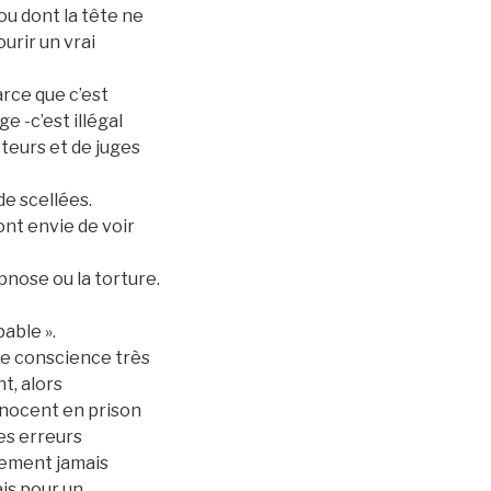
ou dont la tête ne
ourir un vrai
arce que c’est
 -c’est illégal
teurs et de juges
de scellées.
ont envie de voir
pnose ou la torture.
pable ».
ne conscience très
nt, alors
innocent en prison
les erreurs
uement jamais
is pour un