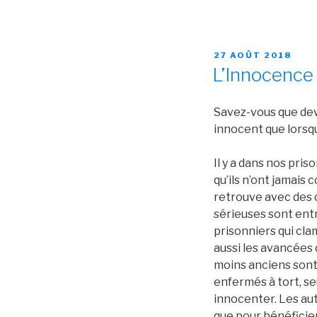
PUBLIÉ
27 AOÛT 2018
LE
L’Innocence
Savez-vous que deva
innocent que lorsq
Il y a dans nos pr
qu’ils n’ont jamais 
retrouve avec des 
sérieuses sont entr
prisonniers qui cla
aussi les avancées 
moins anciens sont
enfermés à tort, s
innocenter. Les aut
que pour bénéficier