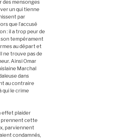
uver des mensonges
ver un qui tienne
nissent par
ors que l’accusé
 : il a trop peur de
ns son tempérament
darmes au départ et
Il ne trouve pas de
neur. Ainsi Omar
islaine Marchal
ndaleuse dans
nt au contraire
 qui le crime
effet plaider
ui prennent cette
ux, parviennent
seraient condamnés,