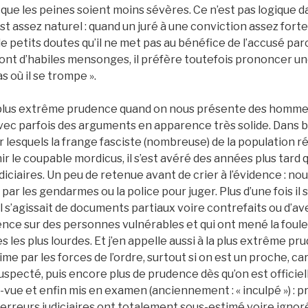
ue les peines soient moins sévères. Ce n’est pas logique dan
st assez naturel : quand un juré à une conviction assez fo
petits doutes qu’il ne met pas au bénéfice de l’accusé parce
ont d’habiles mensonges, il préfère toutefois prononcer u
s où il se trompe ».
la plus extrême prudence quand on nous présente des hom
c parfois des arguments en apparence très solide. Dans b
 lesquels la frange fasciste (nombreuse) de la population ré
r le coupable mordicus, il s’est avéré des années plus tard qu
diciaires. Un peu de retenue avant de crier à l’évidence : no
r les gendarmes ou la police pour juger. Plus d’une fois il 
l s’agissait de documents partiaux voire contrefaits ou d’av
ence sur des personnes vulnérables et qui ont mené la foule
s les plus lourdes. Et j’en appelle aussi à la plus extrême p
e par les forces de l’ordre, surtout si on est un proche, car i
uspecté, puis encore plus de prudence dès qu’on est officie
-vue et enfin mis en examen (anciennement : « inculpé ») : p
erreurs judiciaires ont totalement sous-estimé voire ignoré