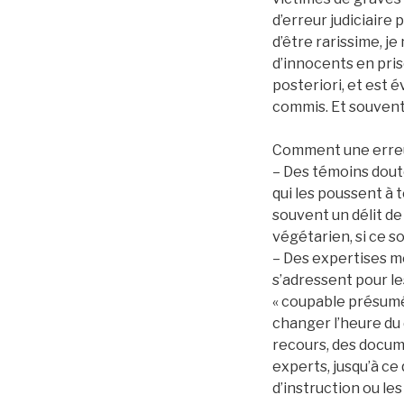
d’erreur judiciaire 
d’être rarissime, je
d’innocents en pris
posteriori, et est
commis. Et souvent 
Comment une erreur
– Des témoins doute
qui les poussent à t
souvent un délit de 
végétarien, si ce s
– Des expertises m
s’adressent pour les
« coupable présumé 
changer l’heure du 
recours, des docume
experts, jusqu’à ce
d’instruction ou le