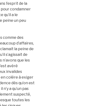
s l’esprit de la
rte pour condamner
 qu’il a le
ne peine un peu
mes comme des
eaucoup d’affaires,
clamait la peine de
’il s’agissait de
us n’avons que les
s’est avéré
eux invalides
 en colère à exiger
rudence dès qu’on est
l n’y a qu’un pas
llement suspecté,
resque toutes les
 les risques