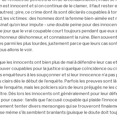
 est innocent et si on continue de le clamer, il faut rester 
tres) ; pire, ce crime dont ils sont déclarés coupables à tort
d, les victimes : des hommes dont la femme bien-aimée est
sinat qu’on leur impute – une double peine pour des innocent
 jour que le vrai coupable court toujours pendant que eux 
éshonneur déshonneur, et connaissent la ruine. Bien souven
 parmi les plus lourdes, justement parce que leurs cas sont l
s allons le voir.
que les innocents ont bien plus de mal à défendre leur cas e
ouver coupables pour la justice si quelque coïncidence ou 
s enquêteurs à les soupçonner et si leur innocence n’a pas
 clairs dès le début de l’enquête. Parfois les preuves sont là
de l’enquête, mais les policiers sûrs de leurs préjugés ne le
aître. Dès lors les innocents ont généralement pour leur dé
pour cause : tandis que l’accusé coupable qui plaide l’innocenc
ilement tenter divers mensonges qui se trouveront finale
sise même s’ils semblent branlants (puisque le doute doit tou