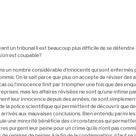
nt un tribunal il est beaucoup plus difficile de se défendre 
u’on est coupable?
isons un nombre considérable d’innocents qui sont enfermés 
commis. On le sait parce que plus on accepte de réviser des af
cas où l’innocence finit par triompher une fois que des enq
eprises, mais les affaires révisées ne sont qu’une infime par
ment leur innocence depuis des années, ne sont simplement 
de la police scientifique qui permettent de découvrir que de
 arrivés aux mauvaises conclusions. Bien entendu parmi le
eule une minorité bénéficie des circonstances qui permetten
res purgent leur peine pour un crime qu’ils n’ont pas commi
 de remises de peines à la fin de la condamnation, il faut se