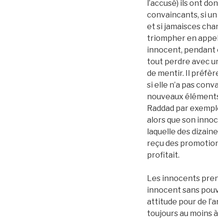
l’accusé) ils ont do
convaincants, si un
et si jamaisces cha
triompher en appel
innocent, pendant c
tout perdre avec u
de mentir. Il préfè
si elle n’a pas con
nouveaux éléments p
Raddad par exemple
alors que son innoc
laquelle des dizain
reçu des promotions
profitait.
Les innocents pren
innocent sans pouvo
attitude pour de l’
toujours au moins à