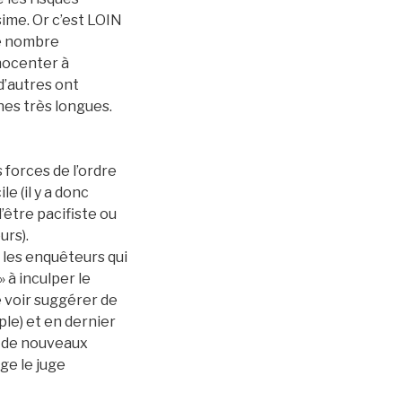
ssime. Or c’est LOIN
 le nombre
nnocenter à
d’autres ont
ines très longues.
 forces de l’ordre
e (il y a donc
d’être pacifiste ou
urs).
 les enquêteurs qui
» à inculper le
e voir suggérer de
ple) et en dernier
 à de nouveaux
ge le juge