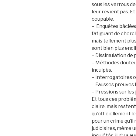
sous les verrous de
leur revient pas. Et
coupable.
– Enquêtes bâclées 
fatiguant de cherch
mais tellement plu
sont bien plus encl
– Dissimulation de 
– Méthodes douteuse
inculpés.
– Interrogatoires o
– Fausses preuves l
– Pressions sur les 
Et tous ces problèm
claire, mais restent
qu’officiellement l
pour un crime qu’il 
judiciaires, même 
inquiétés, il n’y a