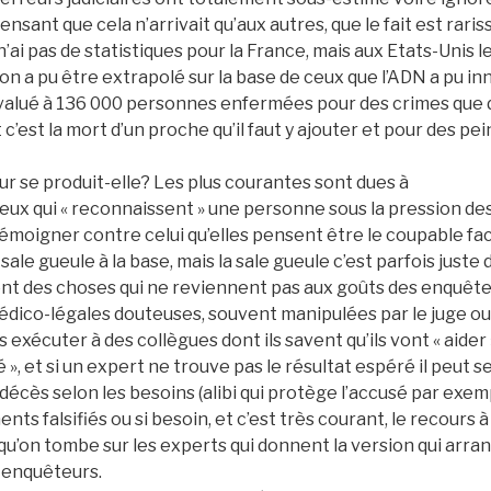
pensant que cela n’arrivait qu’aux autres, que le fait est rari
 n’ai pas de statistiques pour la France, mais aux Etats-Unis
on a pu être extrapolé sur la base de ceux que l’ADN a pu i
 évalué à 136 000 personnes enfermées pour des crimes que 
c’est la mort d’un proche qu’il faut y ajouter et pour des pe
 se produit-elle? Les plus courantes sont dues à
ux qui « reconnaissent » une personne sous la pression des
émoigner contre celui qu’elles pensent être le coupable facil
sale gueule à la base, mais la sale gueule c’est parfois juste 
ont des choses qui ne reviennent pas aux goûts des enquête
édico-légales douteuses, souvent manipulées par le juge ou
 exécuter à des collègues dont ils savent qu’ils vont « aider 
», et si un expert ne trouve pas le résultat espéré il peut s
décès selon les besoins (alibi qui protège l’accusé par exem
nts falsifiés ou si besoin, et c’est très courant, le recours
 qu’on tombe sur les experts qui donnent la version qui arran
s enquêteurs.