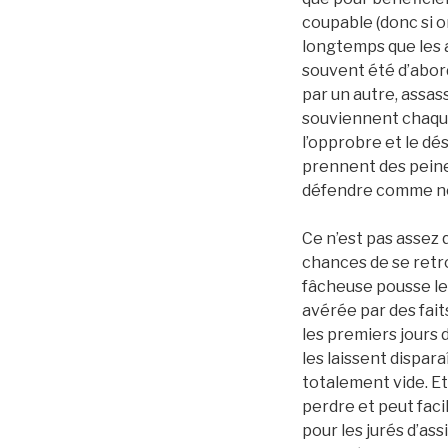
coupable (donc si on
longtemps que les au
souvent été d’abor
par un autre, assas
souviennent chaque
l’opprobre et le d
prennent des peines
défendre comme nou
Ce n’est pas assez 
chances de se retr
fâcheuse pousse le
avérée par des faits
les premiers jours 
les laissent dispar
totalement vide. Et 
perdre et peut fac
pour les jurés d’as