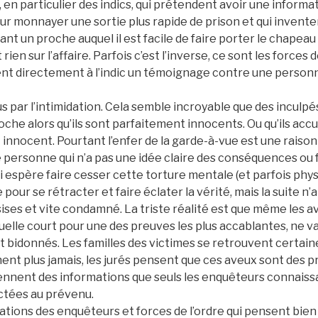
 en particulier des indics, qui prétendent avoir une informat
r monnayer une sortie plus rapide de prison et qui invente
nt un proche auquel il est facile de faire porter le chapeau a
ien sur l’affaire. Parfois c’est l’inverse, ce sont les forces de
t directement à l’indic un témoignage contre une personne
 par l’intimidation. Cela semble incroyable que des inculp
che alors qu’ils sont parfaitement innocents. Ou qu’ils acc
nnocent. Pourtant l’enfer de la garde-à-vue est une raison
 personne qui n’a pas une idée claire des conséquences ou 
 espère faire cesser cette torture mentale (et parfois phys
e pour se rétracter et faire éclater la vérité, mais la suite n’
ises et vite condamné. La triste réalité est que même les a
elle court pour une des preuves les plus accablantes, ne val
nt bidonnés. Les familles des victimes se retrouvent certaine
hent plus jamais, les jurés pensent que ces aveux sont des 
iennent des informations que seuls les enquêteurs connaissa
ictées au prévenu.
ations des enquêteurs et forces de l’ordre qui pensent bien