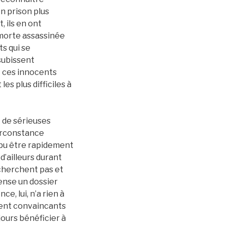
en prison plus
, ils en ont
 morte assassinée
s qui se
subissent
t ces innocents
es plus difficiles à
t de sérieuses
circonstance
 pu être rapidement
 d’ailleurs durant
s cherchent pas et
fense un dossier
e, lui, n’a rien à
ment convaincants
jours bénéficier à