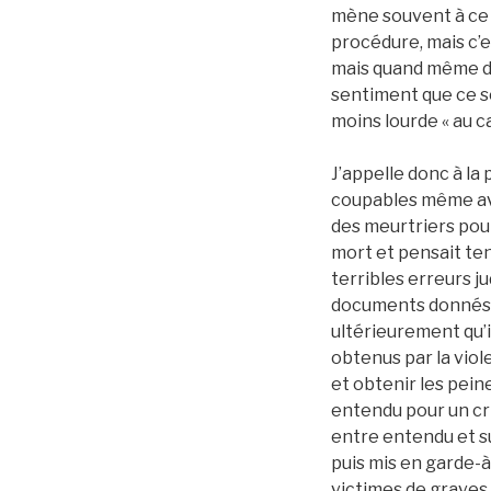
mène souvent à ce q
procédure, mais c’e
mais quand même de 
sentiment que ce s
moins lourde « au ca
J’appelle donc à 
coupables même ave
des meurtriers pour
mort et pensait teni
terribles erreurs ju
documents donnés pa
ultérieurement qu’i
obtenus par la viol
et obtenir les peine
entendu pour un crim
entre entendu et s
puis mis en garde-à
victimes de graves 