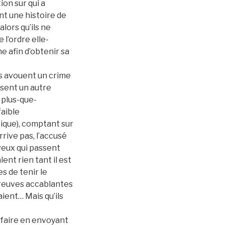
ion sur qui a
nt une histoire de
lors qu’ils ne
 l’ordre elle-
 afin d’obtenir sa
és avouent un crime
usent un autre
 plus-que-
faible
ique), comptant sur
arrive pas, l’accusé
veux qui passent
ent rien tant il est
s de tenir le
preuves accablantes
ient… Mais qu’ils
 faire en envoyant