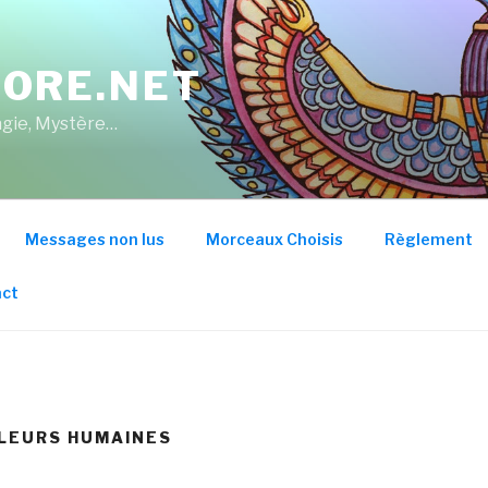
ORE.NET
Magie, Mystère…
Messages non lus
Morceaux Choisis
Règlement
ct
ALEURS HUMAINES