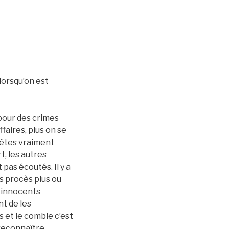
lorsqu’on est
pour des crimes
faires, plus on se
uêtes vraiment
t, les autres
pas écoutés. Il y a
s procès plus ou
s innocents
t de les
s et le comble c’est
 reconnaître