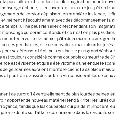
nc la possibilité d’utiliser leur fertile imagination pour tro
 mensonge échoue, ils en inventent un autre jusqu’à en trou
ngements de version déplaisent en première instance, ils fi
 et mènent à l’acquittement avec des dédommagements, al
e temps, lui, ne peut rien aller chercher dans son imagination
n mensonge qui serait confondu et ce n’est en plus pas da
re raconter la vérité, la même qu’il a déjà racontée aux gen
vaincu les gendarmes, elle ne convaincra pas mieux les jurés. 
our sa défense, et finit au trou dans le plus grand déshon
 est toujours considéré comme coupable du meurtre de Gh
ence est évidente et qu’il a été victime d’une enquête sca
es de gendarmes auraient mérité le cachot à sa place mais o
 et peut-être aussi des pots de vin considérables de ceux à
nent de surcroît éventuellement de plus lourdes peines, en 
ir apporter de nouveau matériel tend à irriter les jurés q
arrogance, tandis que les coupables qui plaident innocent, e
 jeter le doute sur l’affaire ce qui même dans le cas où ils 