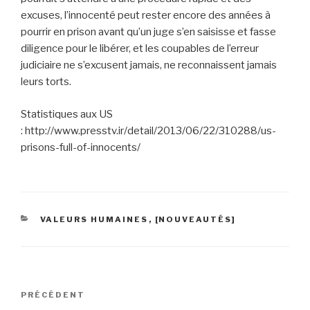
excuses, l’innocenté peut rester encore des années à
pourrir en prison avant qu’un juge s’en saisisse et fasse
diligence pour le libérer, et les coupables de l’erreur
judiciaire ne s’excusent jamais, ne reconnaissent jamais
leurs torts.
Statistiques aux US
: http://www.presstv.ir/detail/2013/06/22/310288/us-
prisons-full-of-innocents/
CATÉGORIES
VALEURS HUMAINES
,
[NOUVEAUTÉS]
Navigation
PRÉCÉDENT
Article
de