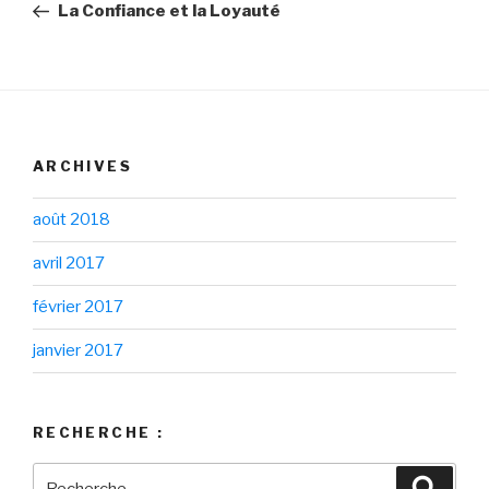
précédent
La Confiance et la Loyauté
l’article
ARCHIVES
août 2018
avril 2017
février 2017
janvier 2017
RECHERCHE :
Recherche
Reche