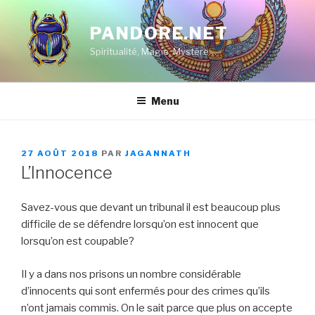
Aller
au
PANDORE.NET
contenu
Spiritualité, Magie, Mystère…
principal
Menu
PUBLIÉ
27 AOÛT 2018
PAR
JAGANNATH
LE
L’Innocence
Savez-vous que devant un tribunal il est beaucoup plus
difficile de se défendre lorsqu’on est innocent que
lorsqu’on est coupable?
Il y a dans nos prisons un nombre considérable
d’innocents qui sont enfermés pour des crimes qu’ils
n’ont jamais commis. On le sait parce que plus on accepte