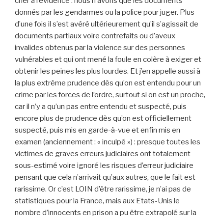
crier à l’évidence : nous n’avons que les documents
donnés par les gendarmes ou la police pour juger. Plus
d’une fois il s’est avéré ultérieurement qu’il s’agissait de
documents partiaux voire contrefaits ou d’aveux
invalides obtenus par la violence sur des personnes
vulnérables et qui ont mené la foule en colère à exiger et
obtenir les peines les plus lourdes. Et j’en appelle aussi à
la plus extrême prudence dès qu’on est entendu pour un
crime par les forces de l’ordre, surtout si on est un proche,
car il n’y a qu’un pas entre entendu et suspecté, puis
encore plus de prudence dès qu’on est officiellement
suspecté, puis mis en garde-à-vue et enfin mis en
examen (anciennement : « inculpé ») : presque toutes les
victimes de graves erreurs judiciaires ont totalement
sous-estimé voire ignoré les risques d’erreur judiciaire
pensant que cela n’arrivait qu’aux autres, que le fait est
rarissime. Or c’est LOIN d’être rarissime, je n’ai pas de
statistiques pour la France, mais aux Etats-Unis le
nombre d’innocents en prison a pu être extrapolé sur la