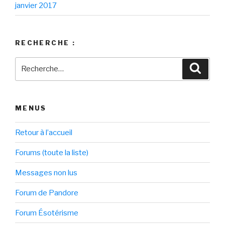
janvier 2017
RECHERCHE :
Recherche
Reche
pour
:
MENUS
Retour à l’accueil
Forums (toute la liste)
Messages non lus
Forum de Pandore
Forum Ésotérisme