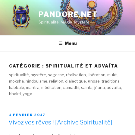
Aller
au
PANDORE.NET
contenu
Spiritualité, Magie, Mystère…
principal
Menu
CATÉGORIE : SPIRITUALITÉ ET ADVAÏTA
spiritualité, mystère, sagesse, réalisation, libération, mukti,
moksha, hindouisme, religion, dialectique, gnose, traditions,
kabbale, mantra, méditation, samadhi, saints, jñana, advaïta,
bhakti, yoga
PUBLIÉ
1 FÉVRIER 2017
LE
Vivez vos rêves ! [Archive Spiritualité]