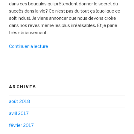
dans ces bouquins qui prétendent donner le secret du
succès dans la vie? Ce n’est pas du tout ça (quoi que ce
soit inclus). Je viens annoncer que nous devons croire
dans nos rêves même les plus irréalisables. Et je parle
très sérieusement.
Continuer la lecture
de
« Vivez
vos
rêves
!
[Archive
ARCHIVES
Spiritualité] »
août 2018
avril 2017
février 2017