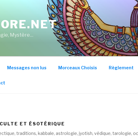
ORE.NET
Magie, Mystère…
Messages non lus
Morceaux Choisis
Règlement
ct
CCULTE ET ÉSOTÉRIQUE
ectique, traditions, kabbale, astrologie, jyotish, védique, tarologie, 