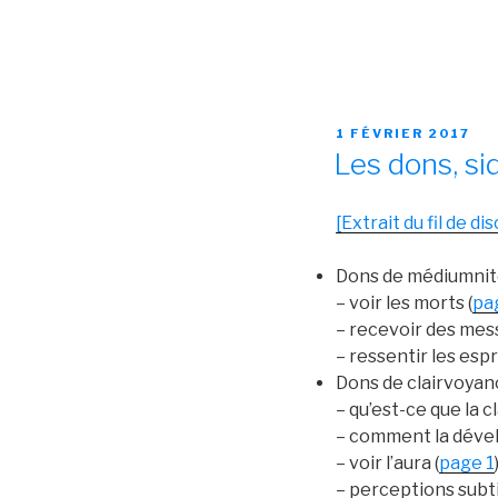
PUBLIÉ
1 FÉVRIER 2017
LE
Les dons, si
[Extrait du fil de di
Dons de médiumni
– voir les morts (
pa
– recevoir des mes
– ressentir les espri
Dons de clairvoyan
– qu’est-ce que la c
– comment la dévelo
– voir l’aura (
page 1
– perceptions subt