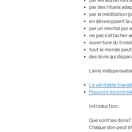
par les austérités (s
par des rituels adap
par la méditation (
en développant la v
par un mental pur e
ne pas s’attacher a
ouverture du troisi
tout le monde peut-
des dons qui dispar
Liens indispensable
Le véritable travail
Pouvoirs incontrôlé
Introduction :
Que sont les dons? 
Chaque don peut êtr