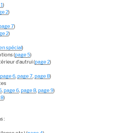
 1
)
ge 2
)
page 7
)
ge 2
)
ien spécial
)
tions (
page 5
)
térieur d’autrui (
page 2
)
page 6
,
page 7
,
page 8
)
tes
5
,
page 6
,
page 8
,
page 9
)
 8
)
s :