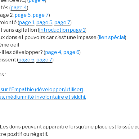
ilence etc.) (
page 4
)
tés (
page 4
)
page 2,
page 5
,
page 7
)
olonté (
page 1
,
page 5
,
page 7
)
t sans agitation (
introduction page 1
)
ux dons et pouvoirs car c’est une impasse (
lien spécial
)
ème oeil
il les développer? (
page 4
,
page 6
)
aissent (
page 6
,
page 7
)
s :
 sur l’Empathie (développer/utiliser)
s, médiumnité involontaire et siddhi.
Les dons peuvent apparaître lorsqu’une place est laissée au
e positif ou négatif.