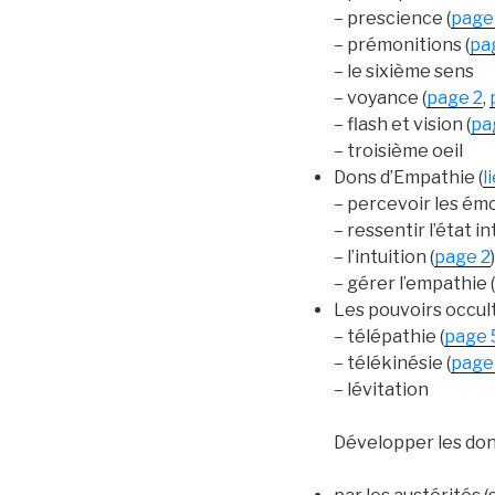
– prescience (
page
– prémonitions (
pa
– le sixième sens
– voyance (
page 2
,
– flash et vision (
pa
– troisième oeil
Dons d’Empathie (
l
– percevoir les émo
– ressentir l’état in
– l’intuition (
page 2
)
– gérer l’empathie (
Les pouvoirs occul
– télépathie (
page 
– télékinésie (
page
– lévitation
Développer les don