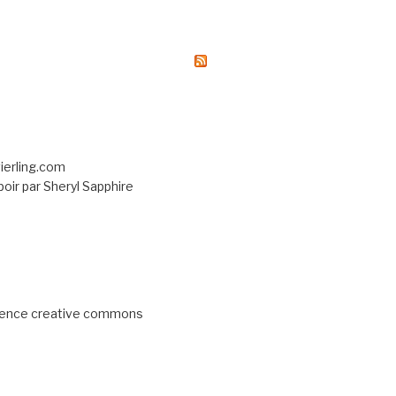
vierling.com
ir par Sheryl Sapphire
licence creative commons