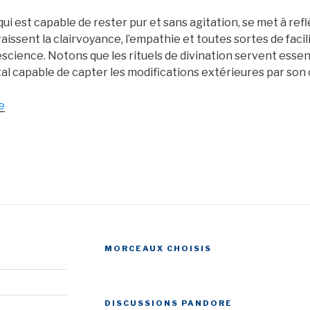
qui est capable de rester pur et sans agitation, se met à ref
issent la clairvoyance, l’empathie et toutes sortes de facilit
escience. Notons que les rituels de divination servent esse
al capable de capter les modifications extérieures par son 
e
de
« Les
dons,
siddhis,
charismes
et
pouvoirs
occultes »
MORCEAUX CHOISIS
DISCUSSIONS PANDORE