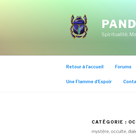
Aller
au
contenu
PAND
principal
Spiritualité, 
Retour à l’accueil
Forums
Une Flamme d’Espoir
Conta
CATÉGORIE : O
mystère, occulte, dial