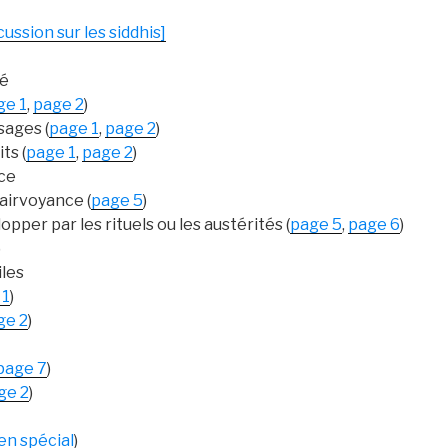
scussion sur les siddhis]
té
ge 1
,
page 2
)
sages (
page 1
,
page 2
)
ts (
page 1
,
page 2
)
ce
lairvoyance (
page 5
)
pper par les rituels ou les austérités (
page 5
,
page 6
)
)
iles
 1
)
ge 2
)
page 7
)
ge 2
)
ien spécial
)