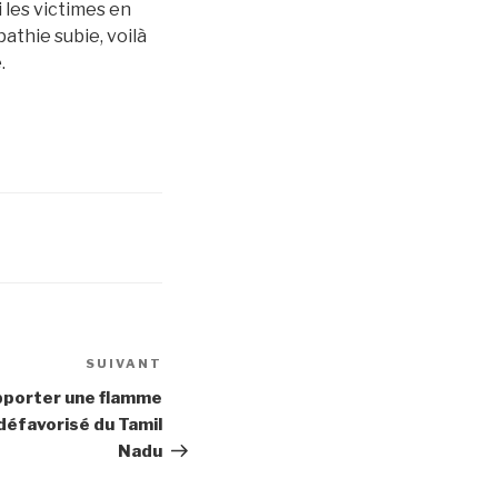
 les victimes en
athie subie, voilà
.
SUIVANT
Article
suivant
pporter une flamme
 défavorisé du Tamil
Nadu