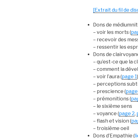
[Extrait du fil de di
Dons de médiumni
– voir les morts (
pa
– recevoir des mes
– ressentir les espri
Dons de clairvoyan
– qu’est-ce que la c
– comment la dévelo
– voir l’aura (
page 1
– perceptions subt
– prescience (
page
– prémonitions (
pa
– le sixième sens
– voyance (
page 2
,
– flash et vision (
pa
– troisième oeil
Dons d’Empathie (
l