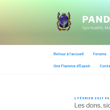
Aller
au
contenu
PAND
principal
Spiritualité, 
Retour à l’accueil
Forums
Une Flamme d’Espoir
Conta
PUBLIÉ
1 FÉVRIER 2017
P
LE
Les dons, si