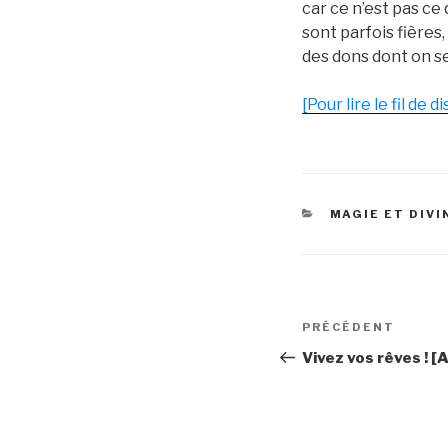
car ce n’est pas ce
sont parfois fières
des dons dont on se
[Pour lire le fil de d
CATÉGORIES
MAGIE ET DIVI
Navigation
PRÉCÉDENT
Article
de
précédent
Vivez vos rêves ! [A
l’article