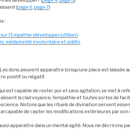
il les développer? (
page 4
,
page 6
)
aissent (
page 6
,
page 7
)
s :
 sur l’Empathie (développer/utiliser)
s, médiumnité involontaire et siddhi.
Les dons peuvent apparaître lorsqu’une place est laissée au
e positif ou négatif.
qui est capable de rester pur et sans agitation, se met à ref
issent la clairvoyance, l’empathie et toutes sortes de facilit
escience. Notons que les rituels de divination servent esse
al capable de capter les modifications extérieures par son 
ssi apparaître dans un mental agité. Nous ne décrirons pas