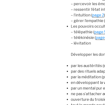
– percevoir les émo
– ressentir l’état in
– l’intuition (
page 2
)
– gérer l’empathie (
Les pouvoirs occul
– télépathie (
page 
– télékinésie (
page
– lévitation
Développer les don
par les austérités (s
par des rituels adap
par la méditation (
en développant la v
par un mental pur e
ne pas s’attacher a
ouverture du troisi