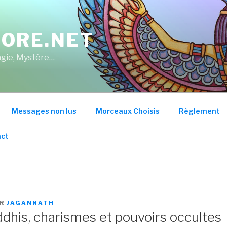
ORE.NET
Magie, Mystère…
Messages non lus
Morceaux Choisis
Règlement
ct
AR
JAGANNATH
ddhis, charismes et pouvoirs occultes