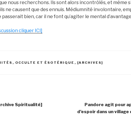
 que nous recherchons. Ils sont alors incontrôlés, et même si
, ils ne causent que des ennuis. Médiumnité involontaire, emp
 passerait bien, car il ne font qu’agiter le mental d’avantage
iscussion cliquer ICI]
NITÉS
,
OCCULTE ET ÉSOTÉRIQUE
,
[ARCHIVES]
rchive Spiritualité]
Pandore agit pour a
d’espoir dans un village