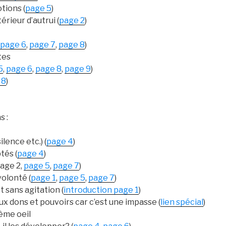
tions (
page 5
)
térieur d’autrui (
page 2
)
page 6
,
page 7
,
page 8
)
tes
5
,
page 6
,
page 8
,
page 9
)
 8
)
s :
ilence etc.) (
page 4
)
tés (
page 4
)
page 2,
page 5
,
page 7
)
olonté (
page 1
,
page 5
,
page 7
)
t sans agitation (
introduction page 1
)
ux dons et pouvoirs car c’est une impasse (
lien spécial
)
ème oeil