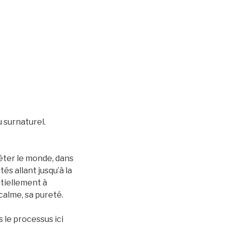
 surnaturel.
léter le monde, dans
és allant jusqu’à la
ntiellement à
calme, sa pureté.
 le processus ici